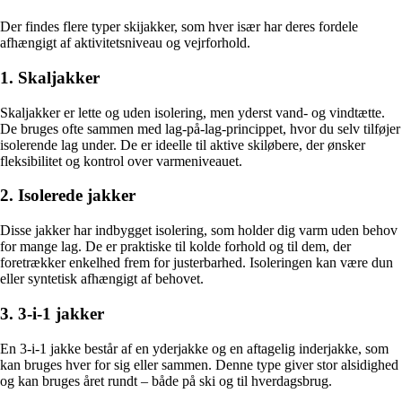
Der findes flere typer skijakker, som hver især har deres fordele
afhængigt af aktivitetsniveau og vejrforhold.
1. Skaljakker
Skaljakker er lette og uden isolering, men yderst vand- og vindtætte.
De bruges ofte sammen med lag-på-lag-princippet, hvor du selv tilføjer
isolerende lag under. De er ideelle til aktive skiløbere, der ønsker
fleksibilitet og kontrol over varmeniveauet.
2. Isolerede jakker
Disse jakker har indbygget isolering, som holder dig varm uden behov
for mange lag. De er praktiske til kolde forhold og til dem, der
foretrækker enkelhed frem for justerbarhed. Isoleringen kan være dun
eller syntetisk afhængigt af behovet.
3. 3-i-1 jakker
En 3-i-1 jakke består af en yderjakke og en aftagelig inderjakke, som
kan bruges hver for sig eller sammen. Denne type giver stor alsidighed
og kan bruges året rundt – både på ski og til hverdagsbrug.