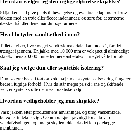
Hvordan vælger jeg den rigtige størrelse skijakke?
Skijakken skal give plads til bevægelse og eventuelle lag under. Prøv
jakken med en trøje eller fleece indenunder, og sørg for, at ærmerne
dækker håndleddene, når du bøjer armene.
Hvad betyder vandtæthed i mm?
Tallet angiver, hvor meget vandtryk materialet kan modstå, før det
trænger igennem. En jakke med 10.000 mm er velegnet til almindeligt
skiløb, mens 20.000 mm eller mere anbefales til meget våde forhold.
Skal jeg vælge dun eller syntetisk isolering?
Dun isolerer bedst i tørt og koldt vejr, mens syntetisk isolering fungerer
bedre i fugtige forhold. Hvis du står meget på ski i sne og skiftende
vejr, er syntetisk ofte det mest praktiske valg.
Hvordan vedligeholder jeg min skijakke?
Vask jakken efter producentens anvisninger, og brug vaskemiddel
beregnet til teknisk tøj. Genimprægner jævnligt for at bevare
vandafvisningen, og undgå skyllemiddel, da det kan ødelægge
membranen.