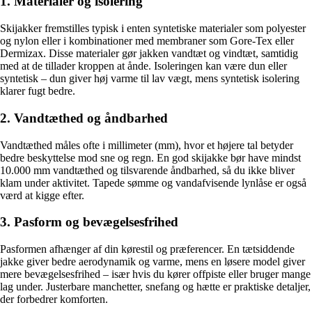
1. Materialer og isolering
Skijakker fremstilles typisk i enten syntetiske materialer som polyester
og nylon eller i kombinationer med membraner som Gore-Tex eller
Dermizax. Disse materialer gør jakken vandtæt og vindtæt, samtidig
med at de tillader kroppen at ånde. Isoleringen kan være dun eller
syntetisk – dun giver høj varme til lav vægt, mens syntetisk isolering
klarer fugt bedre.
2. Vandtæthed og åndbarhed
Vandtæthed måles ofte i millimeter (mm), hvor et højere tal betyder
bedre beskyttelse mod sne og regn. En god skijakke bør have mindst
10.000 mm vandtæthed og tilsvarende åndbarhed, så du ikke bliver
klam under aktivitet. Tapede sømme og vandafvisende lynlåse er også
værd at kigge efter.
3. Pasform og bevægelsesfrihed
Pasformen afhænger af din kørestil og præferencer. En tætsiddende
jakke giver bedre aerodynamik og varme, mens en løsere model giver
mere bevægelsesfrihed – især hvis du kører offpiste eller bruger mange
lag under. Justerbare manchetter, snefang og hætte er praktiske detaljer,
der forbedrer komforten.