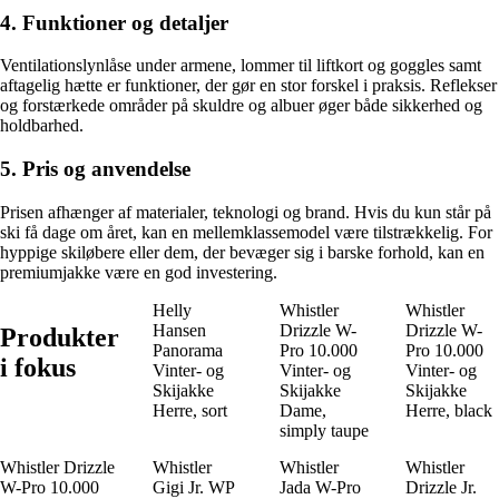
4. Funktioner og detaljer
Ventilationslynlåse under armene, lommer til liftkort og goggles samt
aftagelig hætte er funktioner, der gør en stor forskel i praksis. Reflekser
og forstærkede områder på skuldre og albuer øger både sikkerhed og
holdbarhed.
5. Pris og anvendelse
Prisen afhænger af materialer, teknologi og brand. Hvis du kun står på
ski få dage om året, kan en mellemklassemodel være tilstrækkelig. For
hyppige skiløbere eller dem, der bevæger sig i barske forhold, kan en
premiumjakke være en god investering.
Helly
Whistler
Whistler
Hansen
Drizzle W-
Drizzle W-
Produkter
Panorama
Pro 10.000
Pro 10.000
i fokus
Vinter- og
Vinter- og
Vinter- og
Skijakke
Skijakke
Skijakke
Herre, sort
Dame,
Herre, black
simply taupe
Whistler Drizzle
Whistler
Whistler
Whistler
W-Pro 10.000
Gigi Jr. WP
Jada W-Pro
Drizzle Jr.